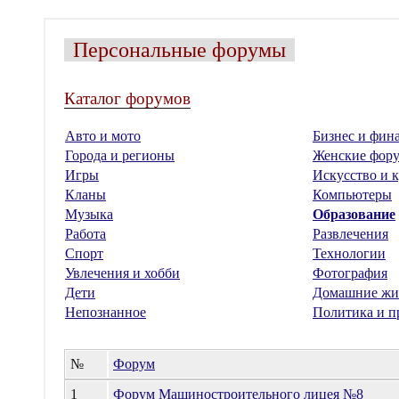
Персональные форумы
Каталог форумов
Авто и мото
Бизнес и фин
Города и регионы
Женские фор
Игры
Искусство и к
Кланы
Компьютеры
Музыка
Образование
Работа
Развлечения
Спорт
Технологии
Увлечения и хобби
Фотография
Дети
Домашние жи
Непознанное
Политика и п
№
Форум
1
Форум Машиностроительного лицея №8